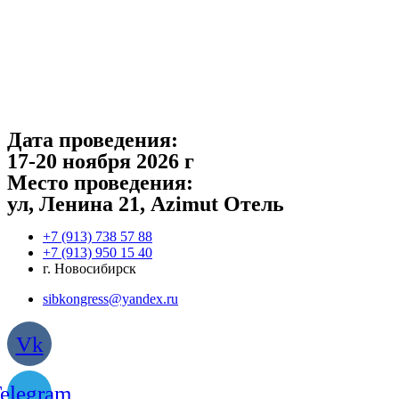
Перейти
к
содержимому
Дата проведения:
17-20 ноября 2026 г
Место проведения:
ул, Ленина 21, Azimut Отель
‎+7 (913) 738 57 88
+7 (913) 950 15 40
г. Новосибирск
sibkongress@yandex.ru
Vk
elegram