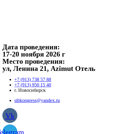
Перейти
к
содержимому
Дата проведения:
17-20 ноября 2026 г
Место проведения:
ул, Ленина 21, Azimut Отель
‎+7 (913) 738 57 88
+7 (913) 950 15 40
г. Новосибирск
sibkongress@yandex.ru
Vk
elegram