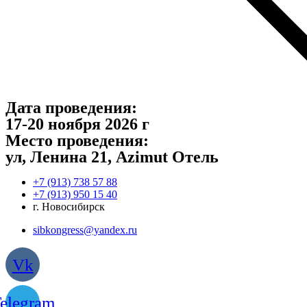
НОВИНКА
Перейти
к
содержимому
Дата проведения:
17-20 ноября 2026 г
Место проведения:
ул, Ленина 21, Azimut Отель
‎+7 (913) 738 57 88
+7 (913) 950 15 40
г. Новосибирск
sibkongress@yandex.ru
Vk
elegram