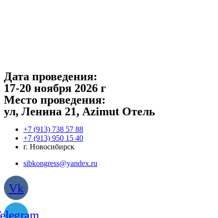
Перейти
к
содержимому
Дата проведения:
17-20 ноября 2026 г
Место проведения:
ул, Ленина 21, Azimut Отель
‎+7 (913) 738 57 88
+7 (913) 950 15 40
г. Новосибирск
sibkongress@yandex.ru
Vk
elegram