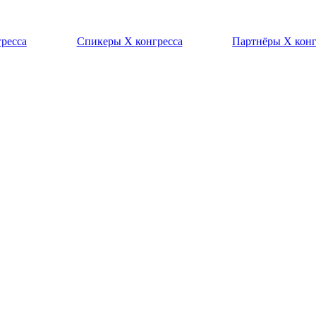
ресса
Спикеры X конгресса
Партнёры X конг